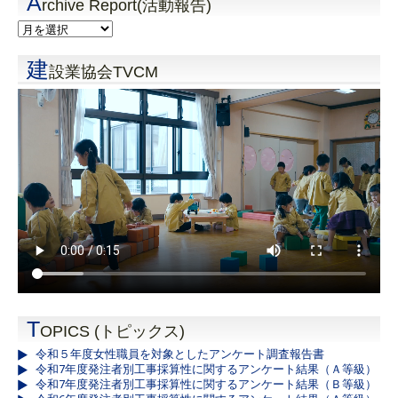
A
rchive Report(活動報告)
建
設業協会TVCM
T
OPICS (トピックス)
令和５年度女性職員を対象としたアンケート調査報告書
令和7年度発注者別工事採算性に関するアンケート結果（Ａ等級）
令和7年度発注者別工事採算性に関するアンケート結果（Ｂ等級）