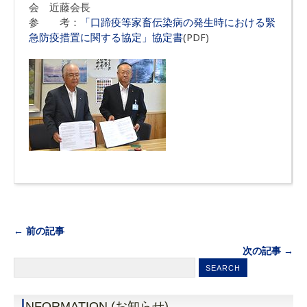
会 近藤会長
参 考：
「口蹄疫等家畜伝染病の発生時における緊
急防疫措置に関する協定」協定書
(PDF)
← 前の記事
次の記事 →
I
NFORMATION (お知らせ)