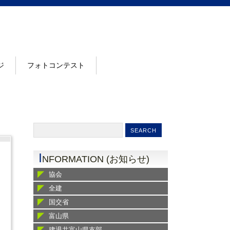
ジ
フォトコンテスト
I
NFORMATION (お知らせ)
協会
全建
国交省
富山県
建退共富山県支部