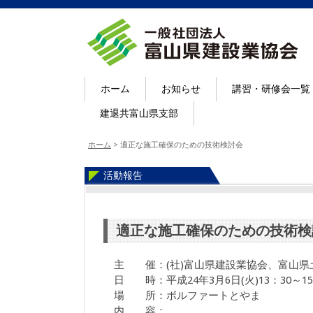
ホーム
お知らせ
講習・研修会一覧
建退共富山県支部
ホーム
>
適正な施工確保のための技術検討会
活動報告
適正な施工確保のための技術検
主 催：(社)富山県建設業協会、富山県
日 時：平成24年3月6日(火)13：30～15
場 所：ボルファートとやま
内 容：