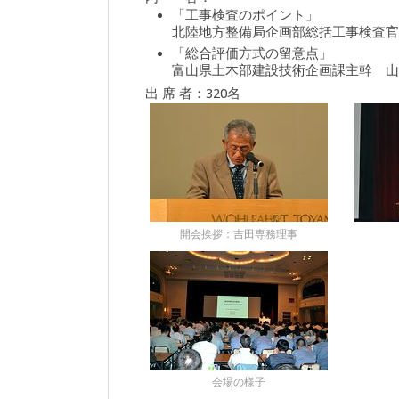
「工事検査のポイント」
北陸地方整備局企画部総括工事検査官
「総合評価方式の留意点」
富山県土木部建設技術企画課主幹 山
出 席 者：320名
開会挨拶：吉田専務理事
会場の様子