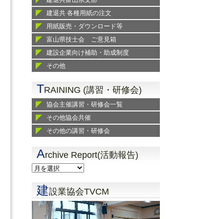
建退共 各種用紙の注文
用紙販売・ダウンロード等
富山県技士会 ご意見箱
建設企業向け補助・助成制度
その他
T
RAINING (講習・研修会)
協会主催講習・研修会一覧
その他協会共催
その他の講習・研修会
A
rchive Report(活動報告)
建
設業協会TVCM