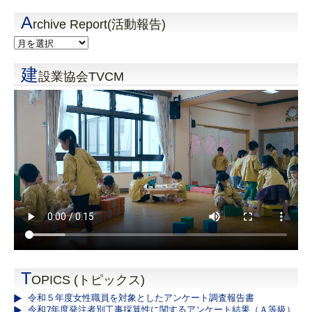
A
rchive Report(活動報告)
建
設業協会TVCM
T
OPICS (トピックス)
令和５年度女性職員を対象としたアンケート調査報告書
令和7年度発注者別工事採算性に関するアンケート結果（Ａ等級）