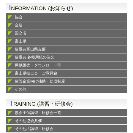
I
NFORMATION (お知らせ)
協会
全建
国交省
富山県
建退共富山県支部
建退共 各種用紙の注文
用紙販売・ダウンロード等
富山県技士会 ご意見箱
建設企業向け補助・助成制度
その他
T
RAINING (講習・研修会)
協会主催講習・研修会一覧
その他協会共催
その他の講習・研修会