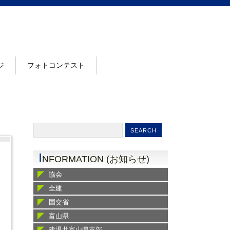
ジ
フォトコンテスト
I
NFORMATION (お知らせ)
協会
全建
国交省
富山県
建退共富山県支部