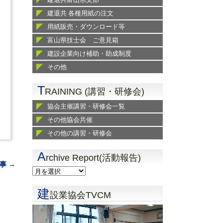
建退共 各種用紙の注文
用紙販売・ダウンロード等
富山県技士会 ご意見箱
建設企業向け補助・助成制度
その他
T
RAINING (講習・研修会)
協会主催講習・研修会一覧
その他協会共催
その他の講習・研修会
A
rchive Report(活動報告)
事 →
建
設業協会TVCM