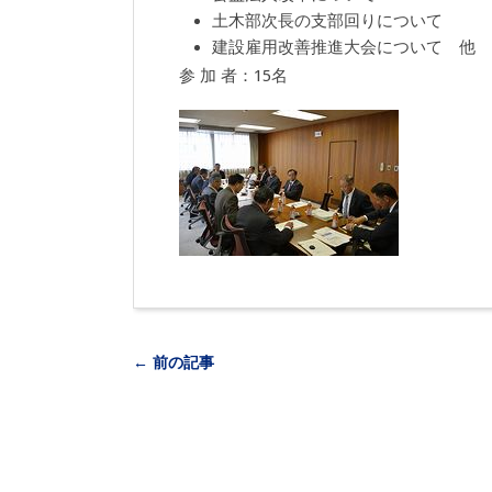
土木部次長の支部回りについて
建設雇用改善推進大会について 他
参 加 者：15名
← 前の記事