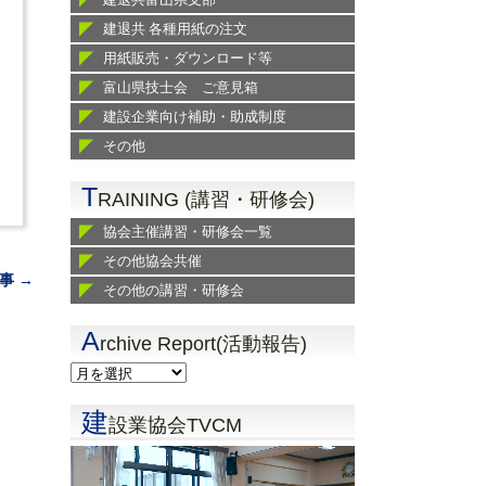
建退共 各種用紙の注文
用紙販売・ダウンロード等
富山県技士会 ご意見箱
建設企業向け補助・助成制度
その他
T
RAINING (講習・研修会)
協会主催講習・研修会一覧
その他協会共催
事 →
その他の講習・研修会
A
rchive Report(活動報告)
建
設業協会TVCM