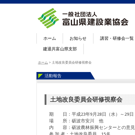
ホーム
お知らせ
講習・研修会一覧
建退共富山県支部
ホーム
>
土地改良委員会研修視察会
活動報告
土地改良委員会研修視察会
期 日：平成23年9月28日（水）～29日
場 所：砺波市安川 他
内 容：砺波農林振興センターとの意見
参 加 者：土地改良委員 15名