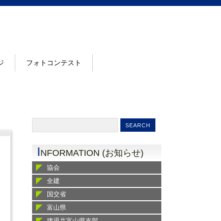
ジ
フォトコンテスト
I
NFORMATION (お知らせ)
協会
全建
国交省
富山県
建退共富山県支部