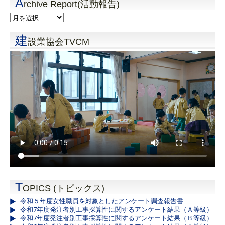
A
rchive Report(活動報告)
建
設業協会TVCM
T
OPICS (トピックス)
令和５年度女性職員を対象としたアンケート調査報告書
令和7年度発注者別工事採算性に関するアンケート結果（Ａ等級）
令和7年度発注者別工事採算性に関するアンケート結果（Ｂ等級）