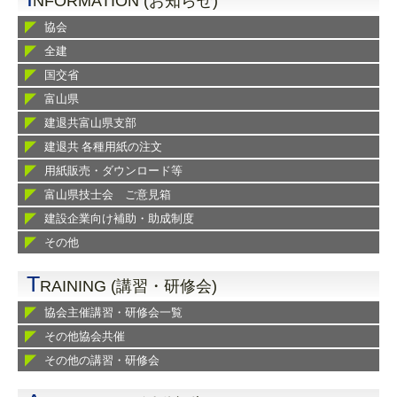
NFORMATION (お知らせ)
協会
全建
国交省
富山県
建退共富山県支部
建退共 各種用紙の注文
用紙販売・ダウンロード等
富山県技士会 ご意見箱
建設企業向け補助・助成制度
その他
T
RAINING (講習・研修会)
協会主催講習・研修会一覧
その他協会共催
その他の講習・研修会