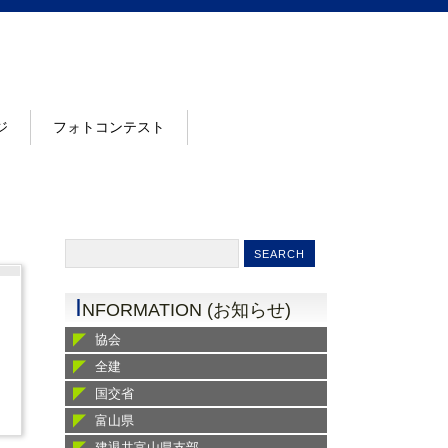
ジ
フォトコンテスト
I
NFORMATION (お知らせ)
協会
全建
国交省
富山県
建退共富山県支部