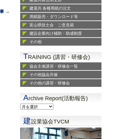
建退共 各種用紙の注文
事 →
用紙販売・ダウンロード等
富山県技士会 ご意見箱
建設企業向け補助・助成制度
その他
T
RAINING (講習・研修会)
協会主催講習・研修会一覧
その他協会共催
その他の講習・研修会
A
rchive Report(活動報告)
建
設業協会TVCM