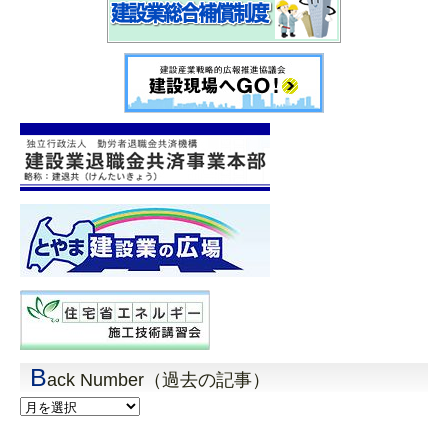
B
ack Number（過去の記事）
Back
Number（過
去