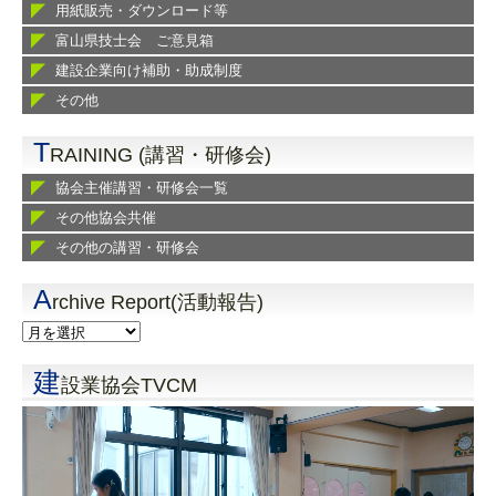
用紙販売・ダウンロード等
富山県技士会 ご意見箱
建設企業向け補助・助成制度
その他
T
RAINING (講習・研修会)
協会主催講習・研修会一覧
その他協会共催
その他の講習・研修会
A
rchive Report(活動報告)
建
設業協会TVCM