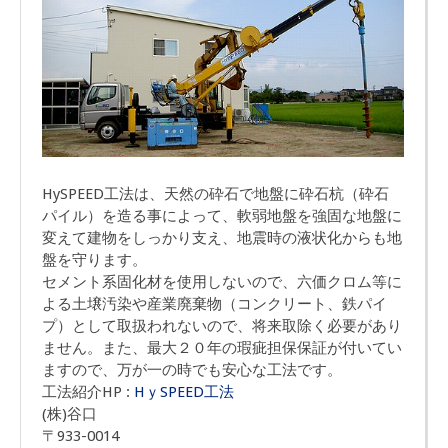
HySPEED工法は、天然の砕石で地盤に砕石杭（砕石
パイル）を造る事によって、軟弱地盤を強固な地盤に
変えて建物をしっかり支え、地震時の液状化からも地
盤を守ります。
セメント系固化材を使用しないので、六価クロム等に
よる土壌汚染や産業廃棄物（コンクリート、鉄パイ
プ）として取扱われないので、将来取除く必要があり
ません。また、最大２０年の瑕疵担保保証が付いてい
ますので、万が一の時でも安心な工法です。
工法紹介HP :
HｙSPEED工法
(株)谷口
〒933-0014