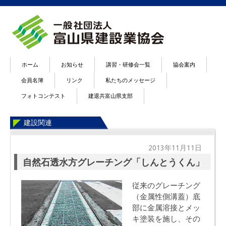
ホーム
お知らせ
講習・研修会一覧
協会案内
会員名簿
リンク
私たちのメッセージ
フォトコンテスト
建退共富山県支部
建設関連
2013年11月11日
自然石透水方グレーチング「しんとうくん」
従来のグレーチング
（金属性側溝蓋）底
部に金属溶接とメッ
キ塗装を施し、その