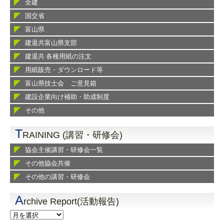
全建
国交省
富山県
建退共富山県支部
建退共 各種用紙の注文
用紙販売・ダウンロード等
富山県技士会 ご意見箱
建設企業向け補助・助成制度
その他
T
RAINING (講習・研修会)
協会主催講習・研修会一覧
その他協会共催
その他の講習・研修会
A
rchive Report(活動報告)