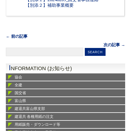
【別添２】補助事業概要
← 前の記事
次の記事 →
I
NFORMATION (お知らせ)
協会
全建
国交省
富山県
建退共富山県支部
建退共 各種用紙の注文
用紙販売・ダウンロード等