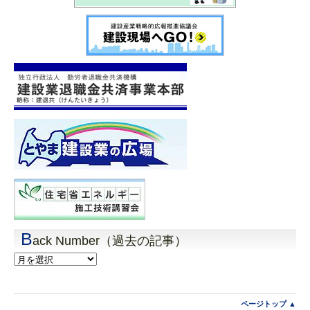
B
ack Number（過去の記事）
Back
Number（過
去
の
記
ページトップ ▲