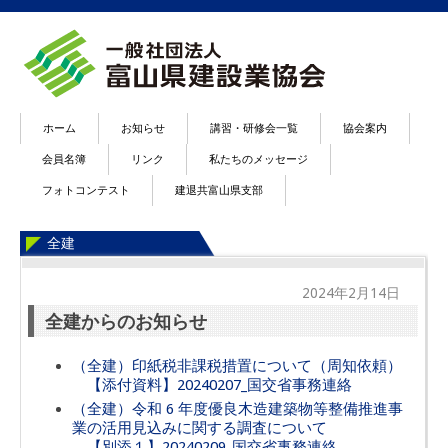
ホーム
お知らせ
講習・研修会一覧
協会案内
会員名簿
リンク
私たちのメッセージ
フォトコンテスト
建退共富山県支部
全建
2024年2月14日
全建からのお知らせ
（全建）印紙税非課税措置について（周知依頼）
【添付資料】20240207_国交省事務連絡
（全建）令和 6 年度優良木造建築物等整備推進事
業の活用見込みに関する調査について
【別添１】20240209_国交省事務連絡