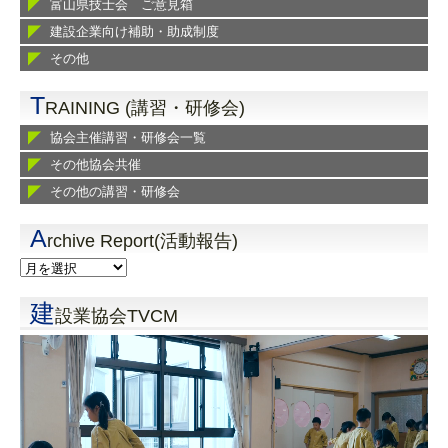
富山県技士会 ご意見箱
建設企業向け補助・助成制度
その他
T
RAINING (講習・研修会)
協会主催講習・研修会一覧
その他協会共催
その他の講習・研修会
A
rchive Report(活動報告)
建
設業協会TVCM