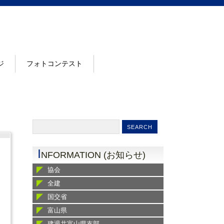
ジ
フォトコンテスト
I
NFORMATION (お知らせ)
協会
全建
国交省
富山県
建退共富山県支部