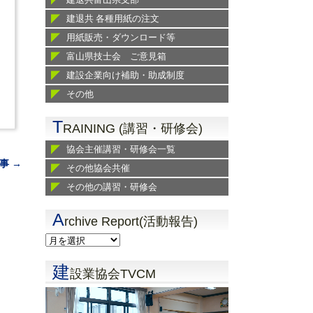
建退共 各種用紙の注文
用紙販売・ダウンロード等
富山県技士会 ご意見箱
建設企業向け補助・助成制度
その他
T
RAINING (講習・研修会)
協会主催講習・研修会一覧
事 →
その他協会共催
その他の講習・研修会
A
rchive Report(活動報告)
建
設業協会TVCM