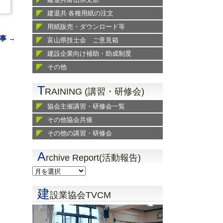
建退共 各種用紙の注文
用紙販売・ダウンロード等
事 →
富山県技士会 ご意見箱
建設企業向け補助・助成制度
その他
T
RAINING (講習・研修会)
協会主催講習・研修会一覧
その他協会共催
その他の講習・研修会
A
rchive Report(活動報告)
建
設業協会TVCM