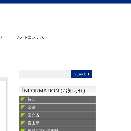
ジ
フォトコンテスト
I
NFORMATION (お知らせ)
協会
全建
国交省
富山県
建退共富山県支部