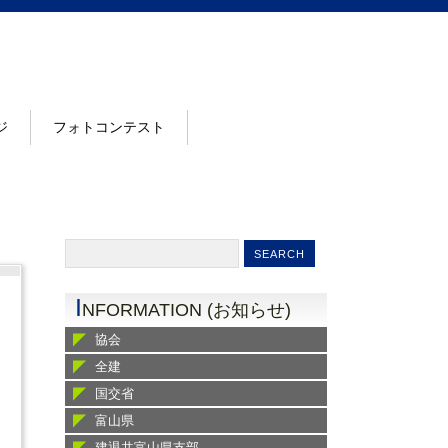
ジ
フォトコンテスト
I
NFORMATION (お知らせ)
協会
全建
国交省
富山県
建退共富山県支部