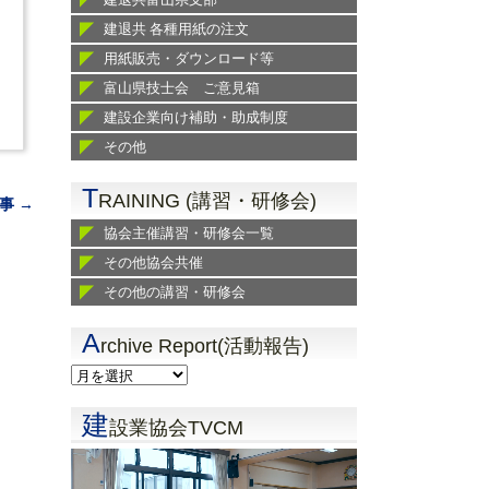
建退共 各種用紙の注文
用紙販売・ダウンロード等
富山県技士会 ご意見箱
建設企業向け補助・助成制度
その他
T
RAINING (講習・研修会)
事 →
協会主催講習・研修会一覧
その他協会共催
その他の講習・研修会
A
rchive Report(活動報告)
建
設業協会TVCM