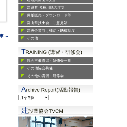
建退共 各種用紙の注文
用紙販売・ダウンロード等
富山県技士会 ご意見箱
建設企業向け補助・助成制度
事 →
その他
T
RAINING (講習・研修会)
協会主催講習・研修会一覧
その他協会共催
その他の講習・研修会
A
rchive Report(活動報告)
建
設業協会TVCM