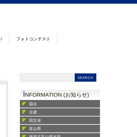
ジ
フォトコンテスト
I
NFORMATION (お知らせ)
協会
全建
国交省
富山県
建退共富山県支部