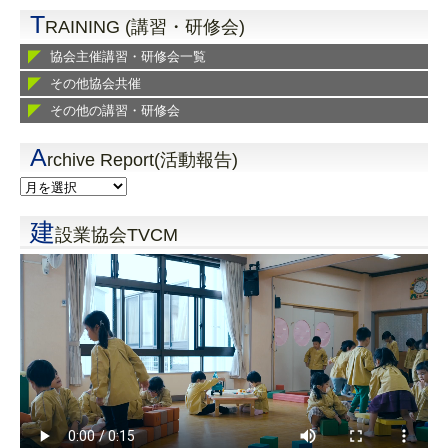
T
RAINING (講習・研修会)
協会主催講習・研修会一覧
その他協会共催
その他の講習・研修会
A
rchive Report(活動報告)
建
設業協会TVCM