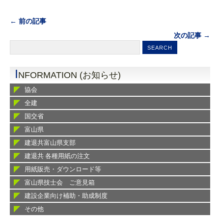
← 前の記事
次の記事 →
I
NFORMATION (お知らせ)
協会
全建
国交省
富山県
建退共富山県支部
建退共 各種用紙の注文
用紙販売・ダウンロード等
富山県技士会 ご意見箱
建設企業向け補助・助成制度
その他