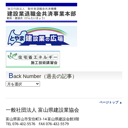
B
ack Number（過去の記事）
Back
Number（過
去
の
記
ページトップ ▲
事）
一般社団法人 富山県建設業協会
富山県富山市安住町3-14 富山県建設会館3階
TEL 076-432-5576 FAX 076-432-5579