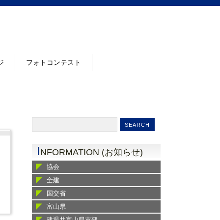
ジ
フォトコンテスト
I
NFORMATION (お知らせ)
協会
全建
国交省
富山県
建退共富山県支部