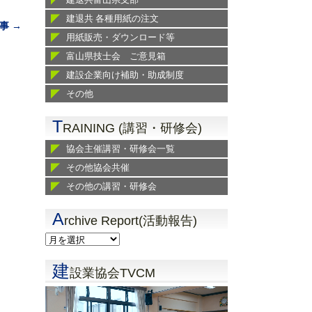
建退共 各種用紙の注文
事 →
用紙販売・ダウンロード等
富山県技士会 ご意見箱
建設企業向け補助・助成制度
その他
T
RAINING (講習・研修会)
協会主催講習・研修会一覧
その他協会共催
その他の講習・研修会
A
rchive Report(活動報告)
建
設業協会TVCM