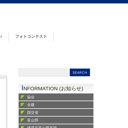
ジ
フォトコンテスト
I
NFORMATION (お知らせ)
協会
全建
国交省
富山県
建退共富山県支部