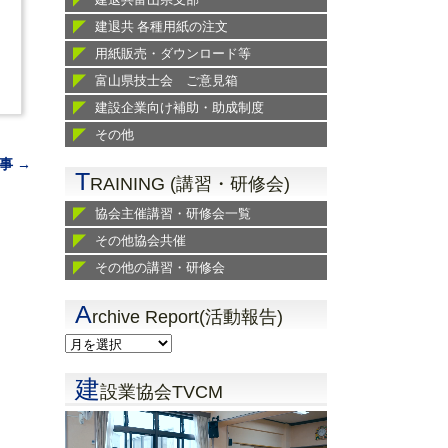
建退共 各種用紙の注文
用紙販売・ダウンロード等
富山県技士会 ご意見箱
建設企業向け補助・助成制度
その他
事 →
T
RAINING (講習・研修会)
協会主催講習・研修会一覧
その他協会共催
その他の講習・研修会
A
rchive Report(活動報告)
建
設業協会TVCM