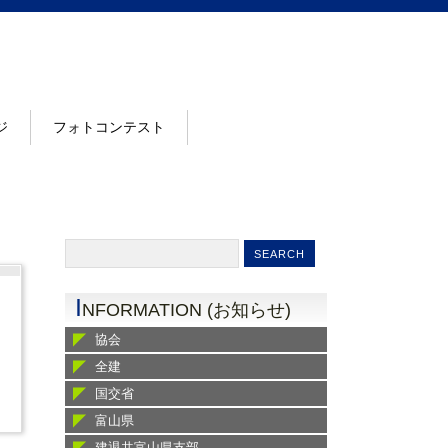
ジ
フォトコンテスト
I
NFORMATION (お知らせ)
協会
全建
国交省
富山県
建退共富山県支部