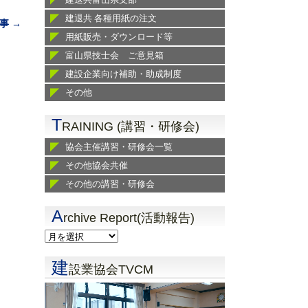
建退共 各種用紙の注文
事 →
用紙販売・ダウンロード等
富山県技士会 ご意見箱
建設企業向け補助・助成制度
その他
T
RAINING (講習・研修会)
協会主催講習・研修会一覧
その他協会共催
その他の講習・研修会
A
rchive Report(活動報告)
建
設業協会TVCM