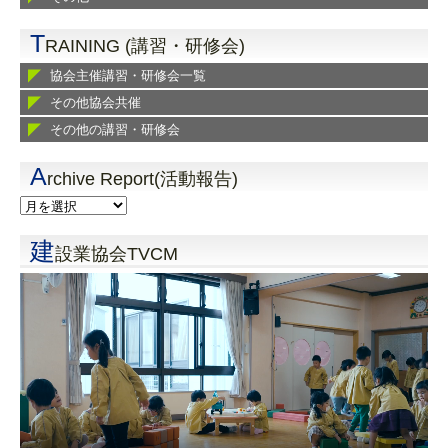
T
RAINING (講習・研修会)
協会主催講習・研修会一覧
その他協会共催
その他の講習・研修会
A
rchive Report(活動報告)
建
設業協会TVCM