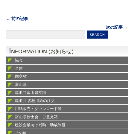
← 前の記事
次の記事 →
I
NFORMATION (お知らせ)
協会
全建
国交省
富山県
建退共富山県支部
建退共 各種用紙の注文
用紙販売・ダウンロード等
富山県技士会 ご意見箱
建設企業向け補助・助成制度
その他