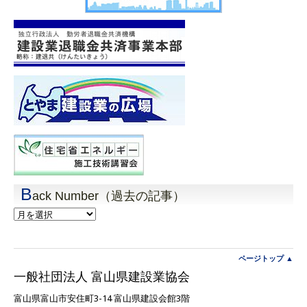
B
ack Number（過去の記事）
Back
Number（過
去
の
記
ページトップ ▲
事）
一般社団法人 富山県建設業協会
富山県富山市安住町3-14 富山県建設会館3階