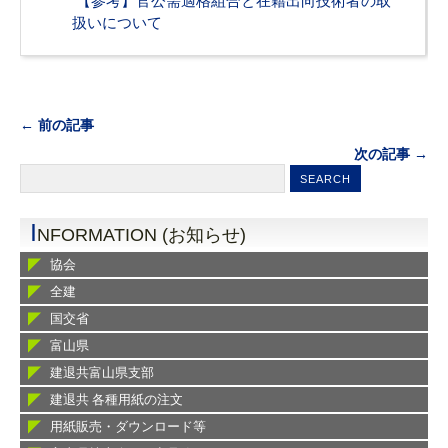
【参考】官公需適格組合と在籍出向技術者の取
扱いについて
← 前の記事
次の記事 →
I
NFORMATION (お知らせ)
協会
全建
国交省
富山県
建退共富山県支部
建退共 各種用紙の注文
用紙販売・ダウンロード等