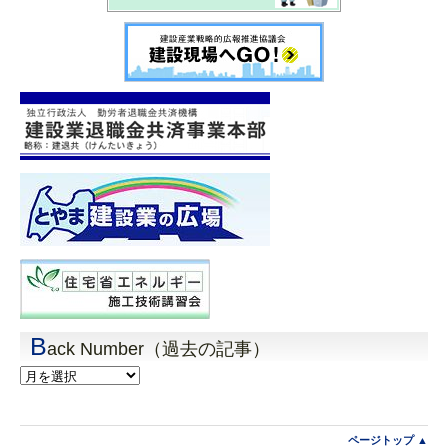
B
ack Number（過去の記事）
Back
Number（過
去
の
記
ページトップ ▲