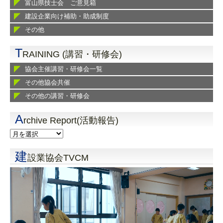
富山県技士会 ご意見箱
建設企業向け補助・助成制度
その他
T
RAINING (講習・研修会)
協会主催講習・研修会一覧
その他協会共催
その他の講習・研修会
A
rchive Report(活動報告)
建
設業協会TVCM