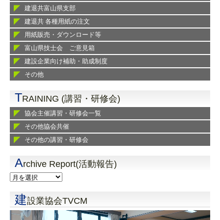
建退共富山県支部
建退共 各種用紙の注文
用紙販売・ダウンロード等
富山県技士会 ご意見箱
建設企業向け補助・助成制度
その他
T
RAINING (講習・研修会)
協会主催講習・研修会一覧
その他協会共催
その他の講習・研修会
A
rchive Report(活動報告)
建
設業協会TVCM