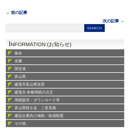
← 前の記事
次の記事 →
I
NFORMATION (お知らせ)
協会
全建
国交省
富山県
建退共富山県支部
建退共 各種用紙の注文
用紙販売・ダウンロード等
富山県技士会 ご意見箱
建設企業向け補助・助成制度
その他