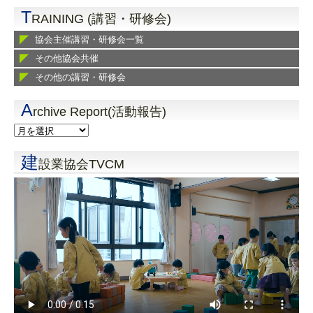
T
RAINING (講習・研修会)
協会主催講習・研修会一覧
その他協会共催
その他の講習・研修会
A
rchive Report(活動報告)
建
設業協会TVCM