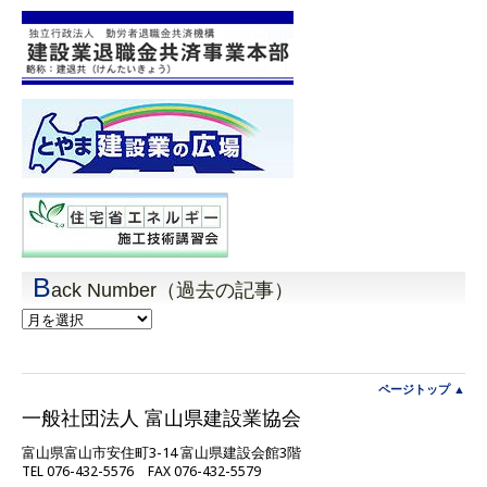
B
ack Number（過去の記事）
Back
Number（過
去
の
記
ページトップ ▲
事）
一般社団法人 富山県建設業協会
富山県富山市安住町3-14 富山県建設会館3階
TEL 076-432-5576 FAX 076-432-5579