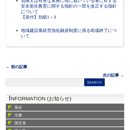
危険又は有害な業務に現に就いている者に対する
安全衛生教育に関する指針の一部を改正する指針
について
【添付】別紙1～3
地域建設業経営強化融資制度に係る助成終了につ
いて
← 前の記事
次の記事 →
I
NFORMATION (お知らせ)
協会
全建
国交省