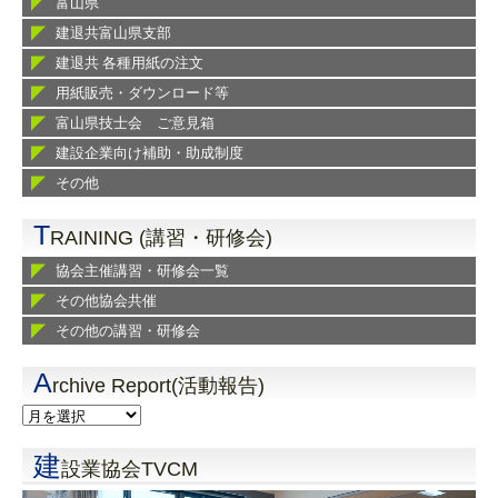
富山県
建退共富山県支部
建退共 各種用紙の注文
用紙販売・ダウンロード等
富山県技士会 ご意見箱
建設企業向け補助・助成制度
その他
T
RAINING (講習・研修会)
協会主催講習・研修会一覧
その他協会共催
その他の講習・研修会
A
rchive Report(活動報告)
建
設業協会TVCM