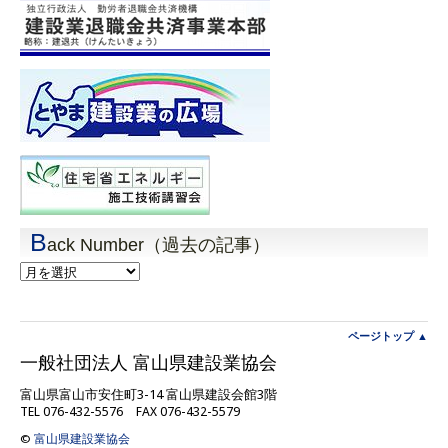
B
ack Number（過去の記事）
Back
Number（過
去
の
記
ページトップ ▲
事）
一般社団法人 富山県建設業協会
富山県富山市安住町3-14 富山県建設会館3階
TEL 076-432-5576 FAX 076-432-5579
©
富山県建設業協会