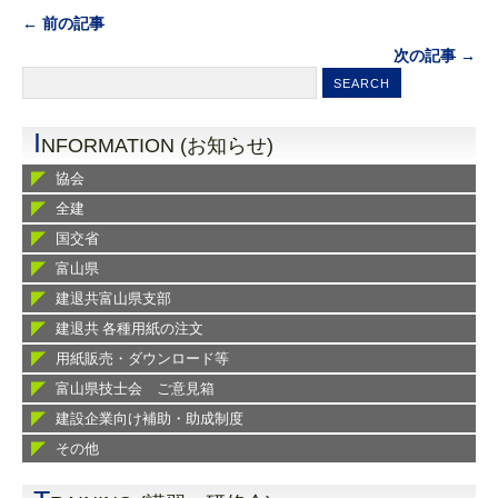
← 前の記事
次の記事 →
I
NFORMATION (お知らせ)
協会
全建
国交省
富山県
建退共富山県支部
建退共 各種用紙の注文
用紙販売・ダウンロード等
富山県技士会 ご意見箱
建設企業向け補助・助成制度
その他