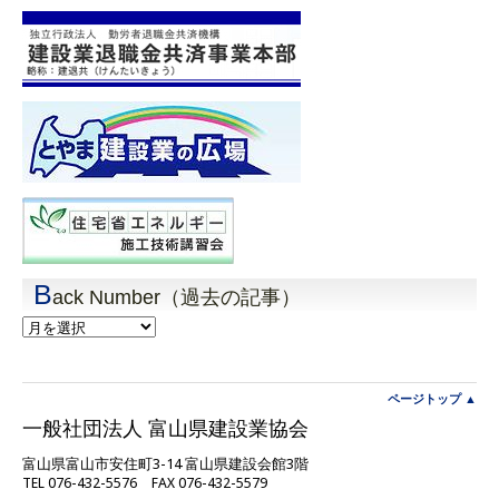
B
ack Number（過去の記事）
Back
Number（過
去
の
記
ページトップ ▲
事）
一般社団法人 富山県建設業協会
富山県富山市安住町3-14 富山県建設会館3階
TEL 076-432-5576 FAX 076-432-5579