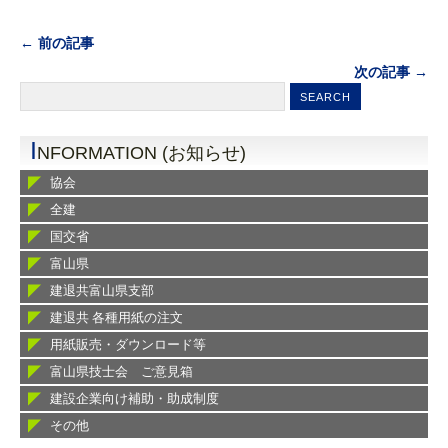
← 前の記事
次の記事 →
I
NFORMATION (お知らせ)
協会
全建
国交省
富山県
建退共富山県支部
建退共 各種用紙の注文
用紙販売・ダウンロード等
富山県技士会 ご意見箱
建設企業向け補助・助成制度
その他