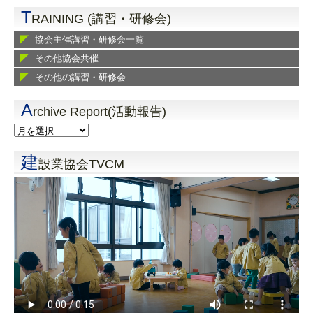
T
RAINING (講習・研修会)
協会主催講習・研修会一覧
その他協会共催
その他の講習・研修会
A
rchive Report(活動報告)
建
設業協会TVCM