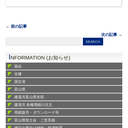
← 前の記事
次の記事 →
I
NFORMATION (お知らせ)
協会
全建
国交省
富山県
建退共富山県支部
建退共 各種用紙の注文
用紙販売・ダウンロード等
富山県技士会 ご意見箱
建設企業向け補助・助成制度