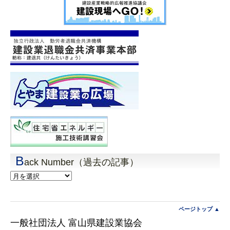
B
ack Number（過去の記事）
Back
Number（過
去
の
記
ページトップ ▲
事）
一般社団法人 富山県建設業協会