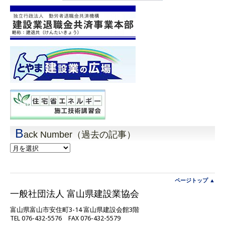
B
ack Number（過去の記事）
Back
Number（過
去
の
記
ページトップ ▲
事）
一般社団法人 富山県建設業協会
富山県富山市安住町3-14 富山県建設会館3階
TEL 076-432-5576 FAX 076-432-5579