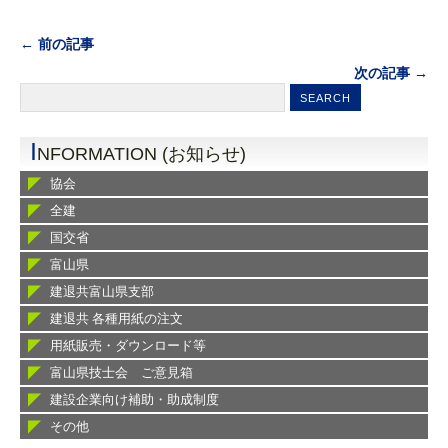
← 前の記事
次の記事 →
I
NFORMATION (お知らせ)
協会
全建
国交省
富山県
建退共富山県支部
建退共 各種用紙の注文
用紙販売・ダウンロード等
富山県技士会 ご意見箱
建設企業向け補助・助成制度
その他