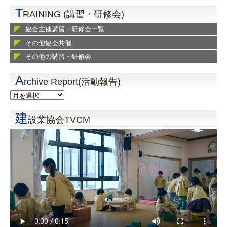
T
RAINING (講習・研修会)
協会主催講習・研修会一覧
その他協会共催
その他の講習・研修会
A
rchive Report(活動報告)
建
設業協会TVCM