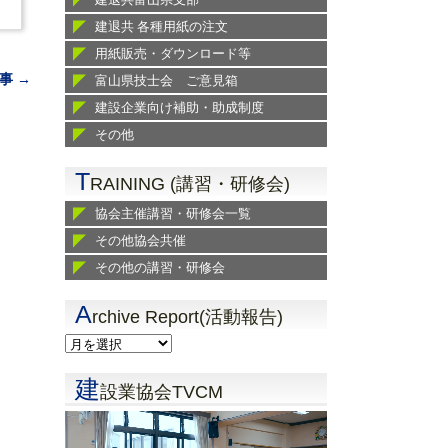
建退共 各種用紙の注文
用紙販売・ダウンロード等
事 →
富山県技士会 ご意見箱
建設企業向け補助・助成制度
その他
T
RAINING (講習・研修会)
協会主催講習・研修会一覧
その他協会共催
その他の講習・研修会
A
rchive Report(活動報告)
建
設業協会TVCM