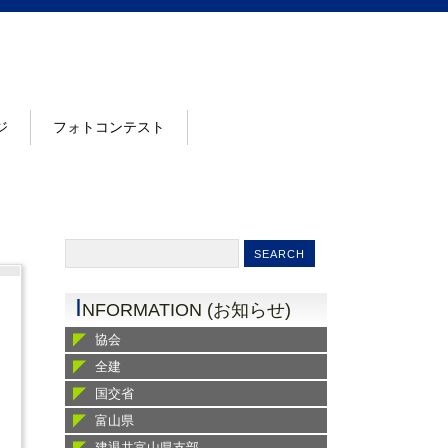
ジ
フォトコンテスト
I
NFORMATION (お知らせ)
協会
全建
国交省
富山県
建退共富山県支部