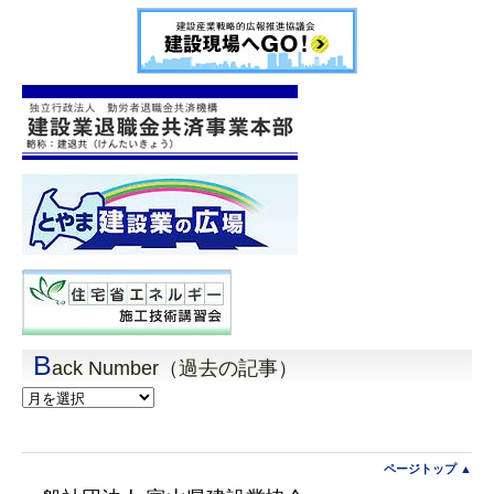
B
ack Number（過去の記事）
Back
Number（過
去
の
記
ページトップ ▲
事）