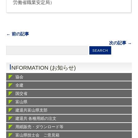
労働省職業安定局）
← 前の記事
次の記事 →
I
NFORMATION (お知らせ)
協会
全建
国交省
富山県
建退共富山県支部
建退共 各種用紙の注文
用紙販売・ダウンロード等
富山県技士会 ご意見箱