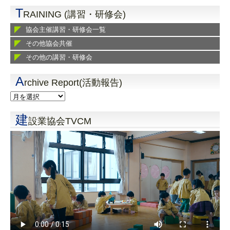
T
RAINING (講習・研修会)
協会主催講習・研修会一覧
その他協会共催
その他の講習・研修会
A
rchive Report(活動報告)
建
設業協会TVCM