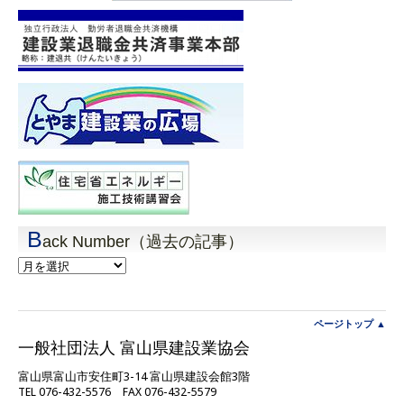
B
ack Number（過去の記事）
Back
Number（過
去
の
記
ページトップ ▲
事）
一般社団法人 富山県建設業協会
富山県富山市安住町3-14 富山県建設会館3階
TEL 076-432-5576 FAX 076-432-5579