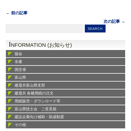
← 前の記事
次の記事 →
I
NFORMATION (お知らせ)
協会
全建
国交省
富山県
建退共富山県支部
建退共 各種用紙の注文
用紙販売・ダウンロード等
富山県技士会 ご意見箱
建設企業向け補助・助成制度
その他