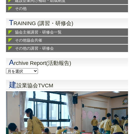
建設企業向け補助・助成制度
その他
T
RAINING (講習・研修会)
協会主催講習・研修会一覧
その他協会共催
その他の講習・研修会
A
rchive Report(活動報告)
建
設業協会TVCM