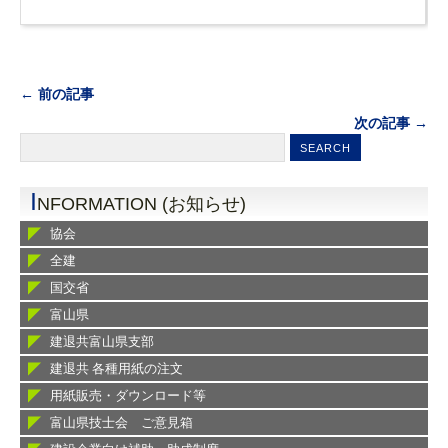
← 前の記事
次の記事 →
I
NFORMATION (お知らせ)
協会
全建
国交省
富山県
建退共富山県支部
建退共 各種用紙の注文
用紙販売・ダウンロード等
富山県技士会 ご意見箱