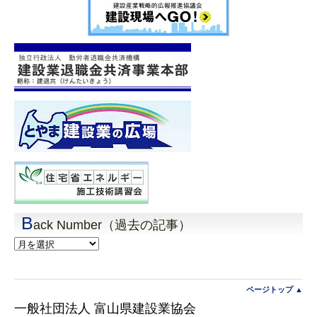
B
ack Number（過去の記事）
Back
Number（過
去
の
記
ページトップ ▲
事）
一般社団法人 富山県建設業協会