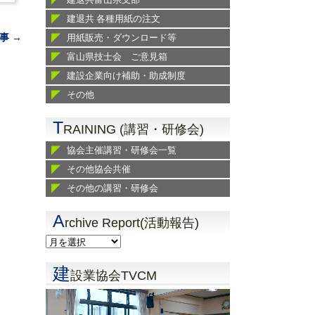
建退共 各種用紙の注文
事 →
用紙販売・ダウンロード等
富山県技士会 ご意見箱
建設企業向け補助・助成制度
その他
T
RAINING (講習・研修会)
協会主催講習・研修会一覧
その他協会共催
その他の講習・研修会
A
rchive Report(活動報告)
建
設業協会TVCM