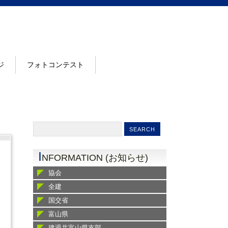
ジ
フォトコンテスト
I
NFORMATION (お知らせ)
協会
全建
国交省
富山県
建退共富山県支部