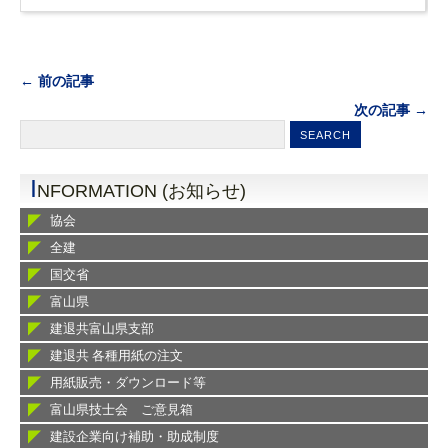
← 前の記事
次の記事 →
I
NFORMATION (お知らせ)
協会
全建
国交省
富山県
建退共富山県支部
建退共 各種用紙の注文
用紙販売・ダウンロード等
富山県技士会 ご意見箱
建設企業向け補助・助成制度