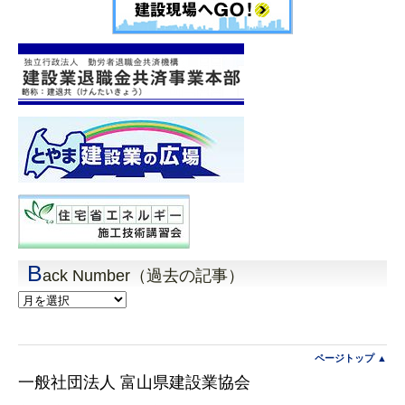
B
ack Number（過去の記事）
Back
Number（過
去
の
記
ページトップ ▲
事）
一般社団法人 富山県建設業協会