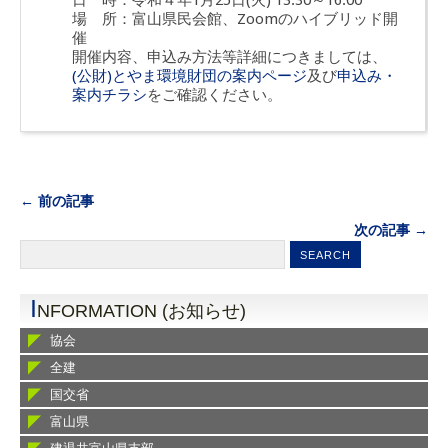
日 時：令和４年1月25日(火) 13:30～16:00
場 所：富山県民会館、Zoomのハイブリッド開
催
開催内容、申込み方法等詳細につきましては、
(公財)とやま環境財団の案内ページ
及び
申込み・
案内チラシ
をご確認ください。
← 前の記事
次の記事 →
I
NFORMATION (お知らせ)
協会
全建
国交省
富山県