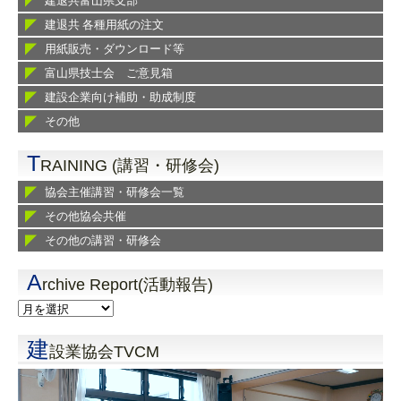
建退共富山県支部
建退共 各種用紙の注文
用紙販売・ダウンロード等
富山県技士会 ご意見箱
建設企業向け補助・助成制度
その他
T
RAINING (講習・研修会)
協会主催講習・研修会一覧
その他協会共催
その他の講習・研修会
A
rchive Report(活動報告)
建
設業協会TVCM