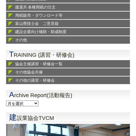
建退共 各種用紙の注文
用紙販売・ダウンロード等
富山県技士会 ご意見箱
建設企業向け補助・助成制度
その他
T
RAINING (講習・研修会)
協会主催講習・研修会一覧
その他協会共催
その他の講習・研修会
A
rchive Report(活動報告)
建
設業協会TVCM