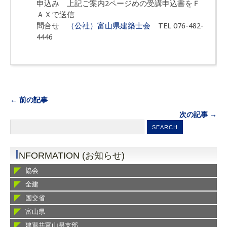
申込み 上記ご案内2ページめの受講申込書をＦ
ＡＸで送信
問合せ
（公社）富山県建築士会
TEL 076-482-
4446
← 前の記事
次の記事 →
I
NFORMATION (お知らせ)
協会
全建
国交省
富山県
建退共富山県支部