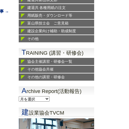
建退共 各種用紙の注文
事 →
用紙販売・ダウンロード等
富山県技士会 ご意見箱
建設企業向け補助・助成制度
その他
T
RAINING (講習・研修会)
協会主催講習・研修会一覧
その他協会共催
その他の講習・研修会
A
rchive Report(活動報告)
建
設業協会TVCM