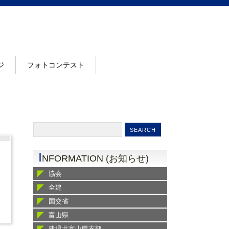
ジ
フォトコンテスト
I
NFORMATION (お知らせ)
協会
全建
国交省
富山県
建退共富山県支部