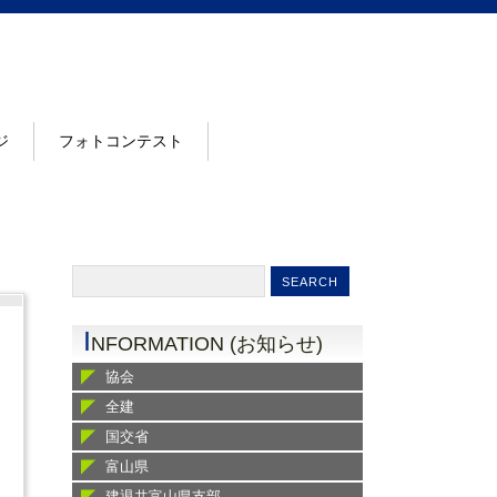
ジ
フォトコンテスト
I
NFORMATION (お知らせ)
協会
全建
国交省
富山県
建退共富山県支部