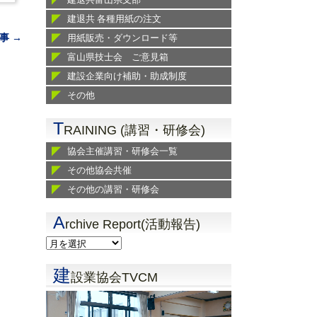
建退共 各種用紙の注文
事 →
用紙販売・ダウンロード等
富山県技士会 ご意見箱
建設企業向け補助・助成制度
その他
T
RAINING (講習・研修会)
協会主催講習・研修会一覧
その他協会共催
その他の講習・研修会
A
rchive Report(活動報告)
建
設業協会TVCM