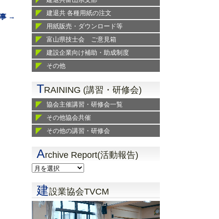
建退共 各種用紙の注文
事 →
用紙販売・ダウンロード等
富山県技士会 ご意見箱
建設企業向け補助・助成制度
その他
T
RAINING (講習・研修会)
協会主催講習・研修会一覧
その他協会共催
その他の講習・研修会
A
rchive Report(活動報告)
建
設業協会TVCM