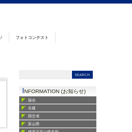
ジ
フォトコンテスト
I
NFORMATION (お知らせ)
協会
全建
国交省
富山県
建退共富山県支部