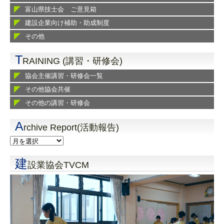
富山県技士会 ご意見箱
建設企業向け補助・助成制度
その他
T
RAINING (講習・研修会)
協会主催講習・研修会一覧
その他協会共催
その他の講習・研修会
A
rchive Report(活動報告)
建
設業協会TVCM