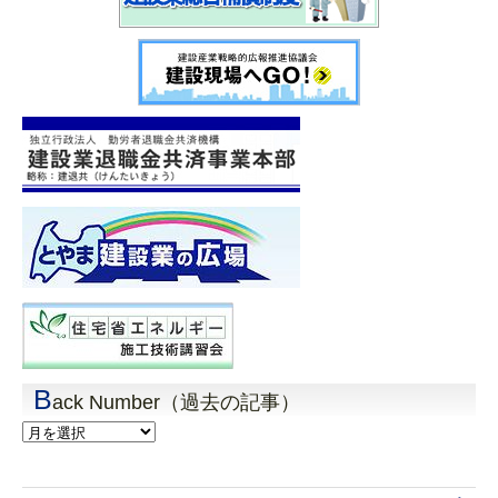
B
ack Number（過去の記事）
Back
Number（過
去
の