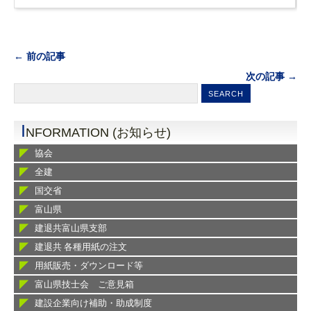
← 前の記事
次の記事 →
I
NFORMATION (お知らせ)
協会
全建
国交省
富山県
建退共富山県支部
建退共 各種用紙の注文
用紙販売・ダウンロード等
富山県技士会 ご意見箱
建設企業向け補助・助成制度