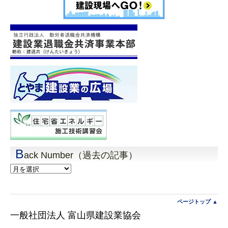
B
ack Number（過去の記事）
Back
Number（過
去
の
記
ページトップ ▲
事）
一般社団法人 富山県建設業協会