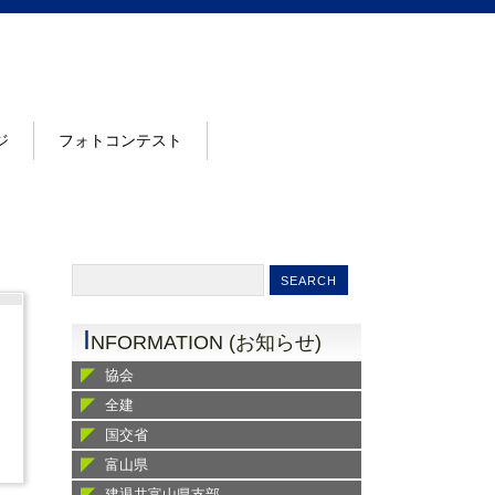
ジ
フォトコンテスト
I
NFORMATION (お知らせ)
協会
全建
国交省
富山県
建退共富山県支部