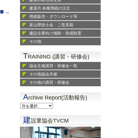
建退共 各種用紙の注文
事 →
用紙販売・ダウンロード等
富山県技士会 ご意見箱
建設企業向け補助・助成制度
その他
T
RAINING (講習・研修会)
協会主催講習・研修会一覧
その他協会共催
その他の講習・研修会
A
rchive Report(活動報告)
建
設業協会TVCM