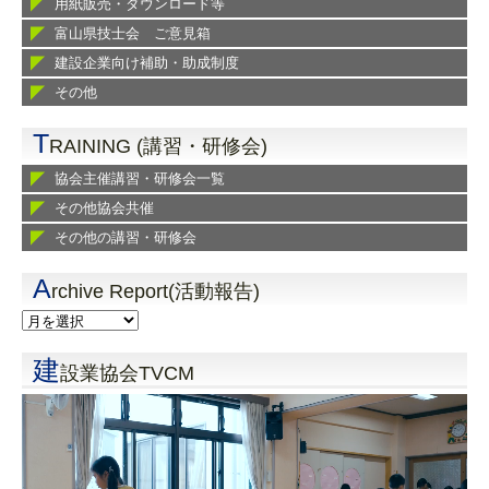
用紙販売・ダウンロード等
富山県技士会 ご意見箱
建設企業向け補助・助成制度
その他
T
RAINING (講習・研修会)
協会主催講習・研修会一覧
その他協会共催
その他の講習・研修会
A
rchive Report(活動報告)
建
設業協会TVCM