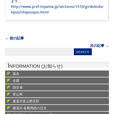
ます。
http://www.pref.toyama.jp/sections/1510/gi/doboku-
siyou/shiyousyoi.html
← 前の記事
次の記事 →
I
NFORMATION (お知らせ)
協会
全建
国交省
富山県
建退共富山県支部
建退共 各種用紙の注文