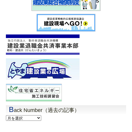
B
ack Number（過去の記事）
Back
Number（過
去
の