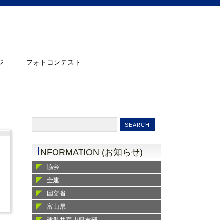
ジ
フォトコンテスト
I
NFORMATION (お知らせ)
協会
全建
国交省
富山県
建退共富山県支部