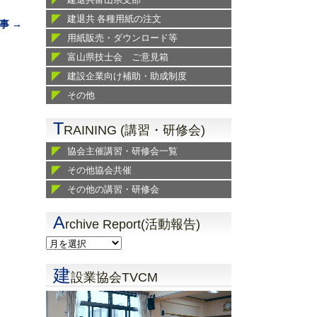
建退共 各種用紙の注文
事 →
用紙販売・ダウンロード等
富山県技士会 ご意見箱
建設企業向け補助・助成制度
その他
T
RAINING (講習・研修会)
協会主催講習・研修会一覧
その他協会共催
その他の講習・研修会
A
rchive Report(活動報告)
建
設業協会TVCM