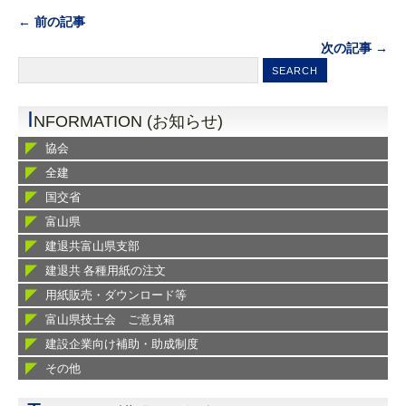
← 前の記事
次の記事 →
I
NFORMATION (お知らせ)
協会
全建
国交省
富山県
建退共富山県支部
建退共 各種用紙の注文
用紙販売・ダウンロード等
富山県技士会 ご意見箱
建設企業向け補助・助成制度
その他