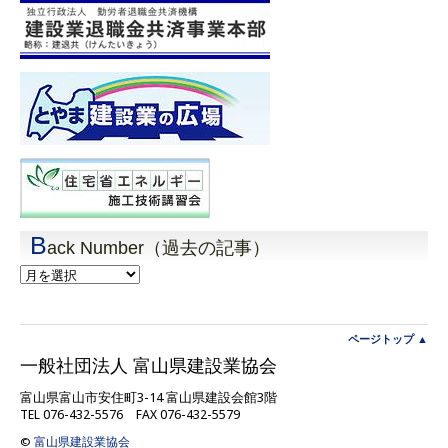
B
ack Number（過去の記事）
Back
Number（過
去
の
記
ページトップ ▲
事）
一般社団法人 富山県建設業協会
富山県富山市安住町3-14 富山県建設会館3階
TEL 076-432-5576 FAX 076-432-5579
©
富山県建設業協会