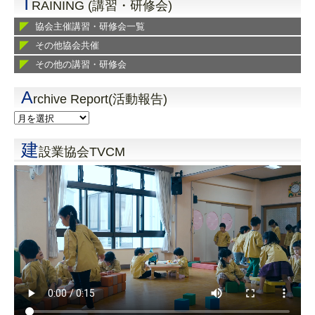
T
RAINING (講習・研修会)
協会主催講習・研修会一覧
その他協会共催
その他の講習・研修会
A
rchive Report(活動報告)
建
設業協会TVCM