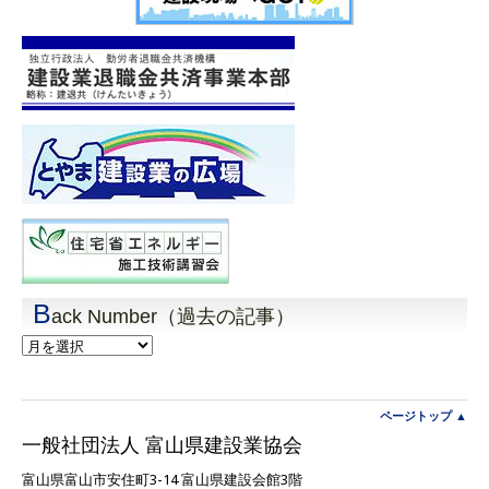
B
ack Number（過去の記事）
Back
Number（過
去
の
記
ページトップ ▲
事）
一般社団法人 富山県建設業協会
富山県富山市安住町3-14 富山県建設会館3階