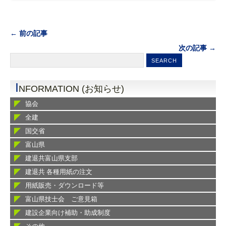
← 前の記事
次の記事 →
I
NFORMATION (お知らせ)
協会
全建
国交省
富山県
建退共富山県支部
建退共 各種用紙の注文
用紙販売・ダウンロード等
富山県技士会 ご意見箱
建設企業向け補助・助成制度