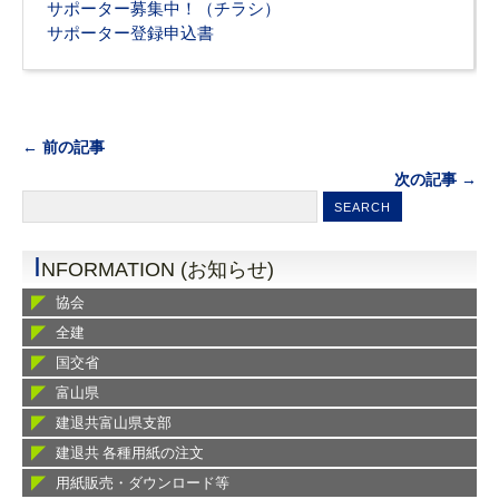
サポーター募集中！（チラシ）
サポーター登録申込書
← 前の記事
次の記事 →
I
NFORMATION (お知らせ)
協会
全建
国交省
富山県
建退共富山県支部
建退共 各種用紙の注文
用紙販売・ダウンロード等