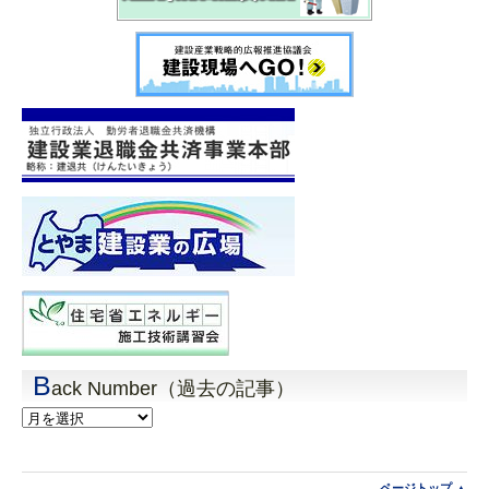
B
ack Number（過去の記事）
Back
Number（過
去
の
記
ページトップ ▲