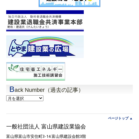
B
ack Number（過去の記事）
Back
Number（過
去
の
記
ページトップ ▲
事）
一般社団法人 富山県建設業協会
富山県富山市安住町3-14 富山県建設会館3階