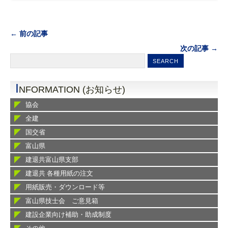
← 前の記事
次の記事 →
I
NFORMATION (お知らせ)
協会
全建
国交省
富山県
建退共富山県支部
建退共 各種用紙の注文
用紙販売・ダウンロード等
富山県技士会 ご意見箱
建設企業向け補助・助成制度