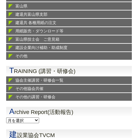
富山県
建退共富山県支部
建退共 各種用紙の注文
用紙販売・ダウンロード等
富山県技士会 ご意見箱
建設企業向け補助・助成制度
その他
T
RAINING (講習・研修会)
協会主催講習・研修会一覧
その他協会共催
その他の講習・研修会
A
rchive Report(活動報告)
建
設業協会TVCM