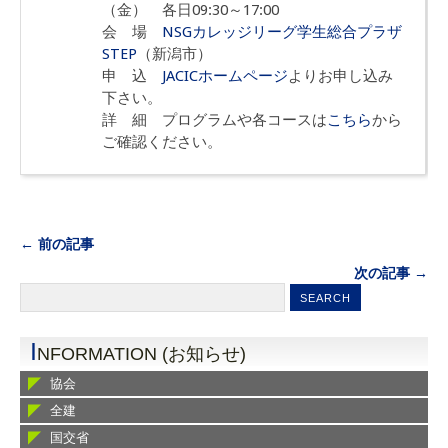
（金） 各日09:30～17:00
会 場
NSGカレッジリーグ学生総合プラザ
STEP
（新潟市）
申 込
JACICホームページ
よりお申し込み
下さい。
詳 細 プログラムや各コースは
こちら
から
ご確認ください。
← 前の記事
次の記事 →
I
NFORMATION (お知らせ)
協会
全建
国交省