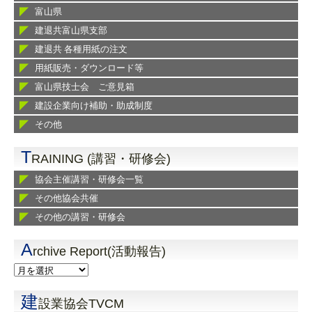
富山県
建退共富山県支部
建退共 各種用紙の注文
用紙販売・ダウンロード等
富山県技士会 ご意見箱
建設企業向け補助・助成制度
その他
T
RAINING (講習・研修会)
協会主催講習・研修会一覧
その他協会共催
その他の講習・研修会
A
rchive Report(活動報告)
建
設業協会TVCM