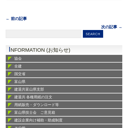
← 前の記事
次の記事 →
I
NFORMATION (お知らせ)
協会
全建
国交省
富山県
建退共富山県支部
建退共 各種用紙の注文
用紙販売・ダウンロード等
富山県技士会 ご意見箱
建設企業向け補助・助成制度
その他