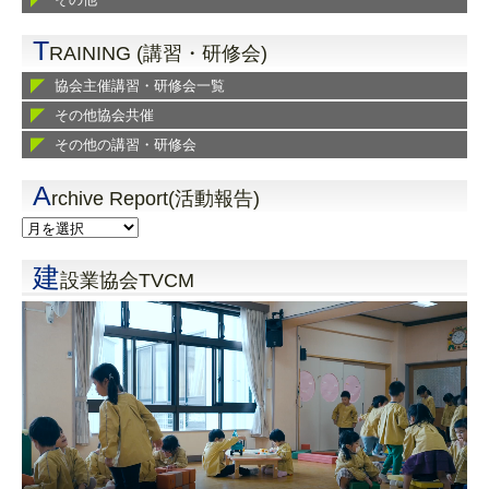
T
RAINING (講習・研修会)
協会主催講習・研修会一覧
その他協会共催
その他の講習・研修会
A
rchive Report(活動報告)
建
設業協会TVCM