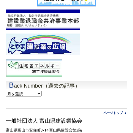
B
ack Number（過去の記事）
Back
Number（過
去
の
記
ページトップ ▲
事）
一般社団法人 富山県建設業協会
富山県富山市安住町3-14 富山県建設会館3階